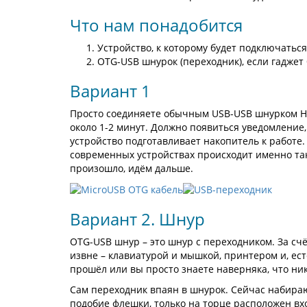
Что нам понадобится
Устройство, к которому будет подключатьс
OTG-USB шнурок (переходник), если гаджет
Вариант 1
Просто соединяете обычным USB-USB шнурком HD
около 1-2 минут. Должно появиться уведомление
устройство подготавливает накопитель к работе.
современных устройствах происходит именно так
произошло, идём дальше.
Вариант 2. Шнур
OTG-USB шнур – это шнур с переходником. За сч
извне – клавиатурой и мышкой, принтером и, ест
прошёл или вы просто знаете наверняка, что ни
Сам переходник впаян в шнурок. Сейчас набира
подобие флешки, только на торце расположен вх