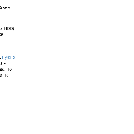
объём.
па HDD)
е.
,
нужно
s –
да, но
и на