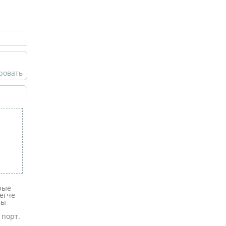
ровать
рые
егче
Вы
е
 порт.