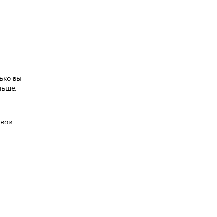
лько вы
льше.
свои