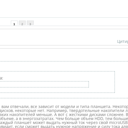
1
2
3
Цити
а:
е вам отвечали, все зависит от модели и типа планшета. Некото
исков, некоторые нет. Например, твердотельные накопители л
 таких накопителей меньше. А вот с жесткими дисками сложнее. 
объеме, а в энергозатратах. Чем больше объем HDD, тем больш
е каждый планшет может выдать нужный ток через свой microUSB
 увидит, если сможет выдать нужное напряжение и силу тока для