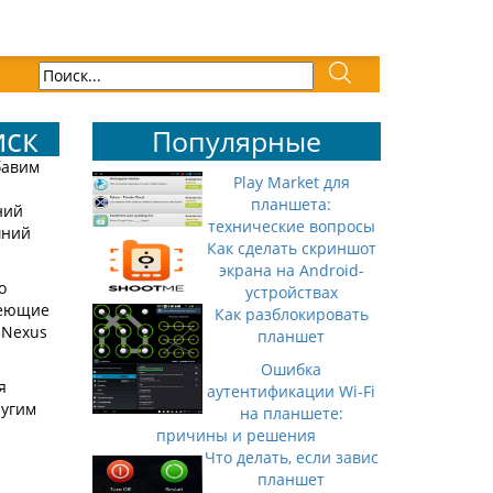
иск
Популярные
бавим
Play Market для
н
планшета:
ний
технические вопросы
шний
Как сделать скриншот
экрана на Android-
о
устройствах
меющие
Как разблокировать
 Nexus
планшет
Ошибка
я
аутентификации Wi-Fi
ругим
на планшете:
причины и решения
Что делать, если завис
планшет