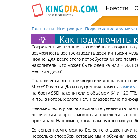
Открыть
Новости
О
навигацию
Планшеты
Инструкции
Подключение других ус
Как подключить 
Современные планшеты способны выводить на дис
возможность воспроизводить десятки тысяч муз
нюанс. Для всего этого потребуется много памят
накопитель. Это может быть флешка или HDD. Есл
жесткий диск?
Практически все производители дополняют свои 
MicroSD карты. Да и внутренняя память
самих ус
на борту SSD накопители с объёмом 64 и 120 ГГб
и пр., в которых слота нет. Пользователю прихо
Неважно, есть у вас возможность увеличить памят
логический вопрос – можно ли подключить внешн
причинам. Например, когда вам нужно скинуть б
Естественно, что можно. Более того, даже начи
несколько способов, которые мы и обсудим ниже,