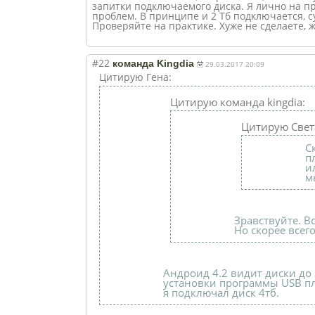
запитки подключаемого диска. Я лично на пр
проблем. В принципе и 2 Тб подключается, су
Проверяйте на практике. Хуже не сделаете, 
#22
команда Kingdia
29.03.2017 20:09
Цитирую Гена:
Цитирую команда kingdia:
Цитирую Свет
С
п
и
м
Зравствуйте. В
Но скорее всег
Андроид 4.2 видит диски до 
установки программы USB пл
я подключал диск 4тб.