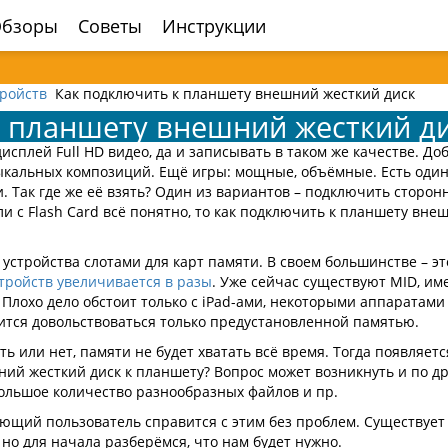
бзоры
Советы
Инструкции
тройств
Как подключить к планшету внешний жесткий диск
к планшету внешний жесткий д
плей Full HD видео, да и записывать в таком же качестве. До
ыкальных композиций. Ещё игры: мощные, объёмные. Есть оди
и. Так где же её взять? Один из вариантов – подключить сторон
и с Flash Card всё понятно, то как подключить к планшету вне
устройства слотами для карт памяти. В своем большинстве – эт
тройств увеличивается в разы
. Уже сейчас существуют MID, и
. Плохо дело обстоит только с iPad-ами, некоторыми аппаратами
дится довольствоваться только предустановленной памятью.
ь или нет, памяти не будет хватать всё время. Тогда появляетс
ий жесткий диск к планшету? Вопрос может возникнуть и по д
ольшое количество разнообразных файлов и пр.
нающий пользователь справится с этим без проблем. Существует
 но для начала разберёмся, что нам будет нужно.