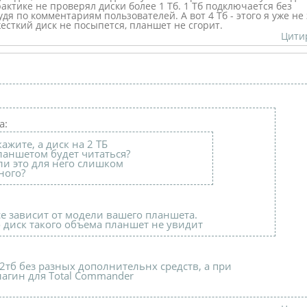
актике не проверял диски более 1 Тб. 1 Тб подключается без
дя по комментариям пользователей. А вот 4 Тб - этого я уже не
жесткий диск не посыпется, планшет не сгорит.
Цити
а:
кажите, а диск на 2 ТБ
ланшетом будет читаться?
ли это для него слишком
ного?
се зависит от модели вашего планшета.
о диск такого объема планшет не увидит
2тб без разных дополнительнх средств, а при
агин для Total Commander