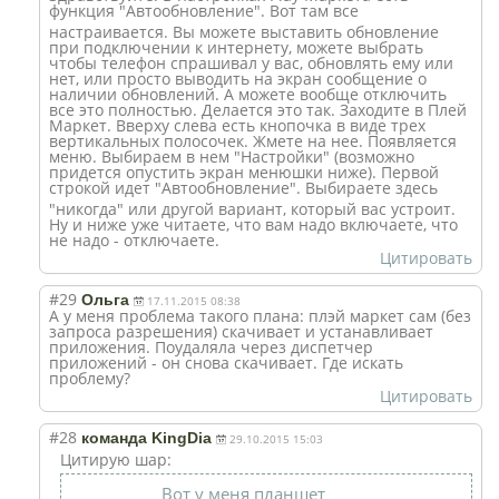
функция "Автообновление
". Вот там все
настраивается. Вы можете выставить обновление
при подключении к интернету, можете выбрать
чтобы телефон спрашивал у вас, обновлять ему или
нет, или просто выводить на экран сообщение о
наличии обновлений. А можете вообще отключить
все это полностью. Делается это так. Заходите в Плей
Маркет. Вверху слева есть кнопочка в виде трех
вертикальных полосочек. Жмете на нее. Появляется
меню. Выбираем в нем "Настройки" (возможно
придется опустить экран менюшки ниже). Первой
строкой идет "Автообновление
". Выбираете здесь
"никогда" или другой вариант, который вас устроит.
Ну и ниже уже читаете, что вам надо включаете, что
не надо - отключаете.
Цитировать
#29
Ольга
17.11.2015 08:38
А у меня проблема такого плана: плэй маркет сам (без
запроса разрешения) скачивает и устанавливает
приложения. Поудаляла через диспетчер
приложений - он снова скачивает. Где искать
проблему?
Цитировать
#28
команда KingDia
29.10.2015 15:03
Цитирую шар:
Вот у меня планшет