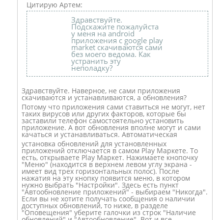
Цитирую Артем:
Здравствуйте.
Подскажите пожалуйста
у меня на android
приложения с google play
market скачиваются сами
без моего ведома. Как
устранить эту
неполадку?
Здравствуйте. Наверное, не сами приложения
скачиваются и устанавливаются
, а обновления?
Потому что приложения сами ставиться не могут, нет
таких вирусов или других факторов, которые бы
заставили телефон самостоятельно установить
приложение. А вот обновления вполне могут и сами
качаться и устанавливаться
. Автоматическая
установка обновлений для установленных
приложений отключается в самом Play Маркете. То
есть, открываете Play Маркет. Нажимаете кнопочку
"Меню" (находится в верхнем левом углу экрана -
имеет вид трех горизонтальных полос). После
нажатия на эту кнопку появится меню, в котором
нужно выбрать "Настройки". Здесь есть пункт
"Автообновление приложений" - выбираем "Никогда".
Если вы не хотите получать сообщения о наличии
доступных обновлений, то ниже, в разделе
"Оповещения" уберите галочки из строк "Наличие
обновлений" и "Автообновление
". Вот и все.