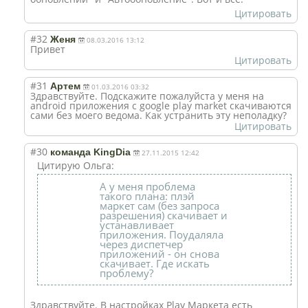
Цитировать
#32
Женя
08.03.2016 13:12
Привет
Цитировать
#31
Артем
01.03.2016 03:32
Здравствуйте. Подскажите пожалуйста у меня на
android приложения с google play market скачиваются
сами без моего ведома. Как устранить эту неполадку?
Цитировать
#30
команда KingDia
27.11.2015 12:42
Цитирую Ольга:
А у меня проблема
такого плана: плэй
маркет сам (без запроса
разрешения) скачивает и
устанавливает
приложения. Поудаляла
через диспетчер
приложений - он снова
скачивает. Где искать
проблему?
Здравствуйте. В настройках Play Маркета есть