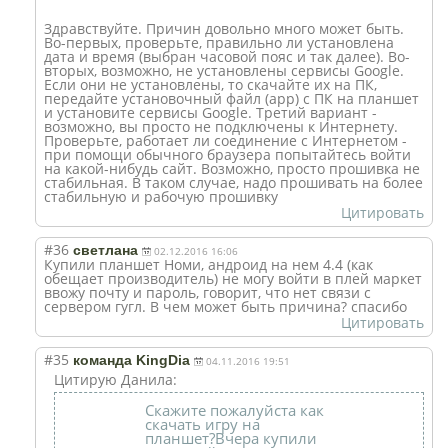
Здравствуйте. Причин довольно много может быть.
Во-первых, проверьте, правильно ли установлена
дата и время (выбран часовой пояс и так далее). Во-
вторых, возможно, не установлены сервисы Google.
Если они не установлены, то скачайте их на ПК,
передайте установочный файл (app) с ПК на планшет
и установите сервисы Google. Третий вариант -
возможно, вы просто не подключены к Интернету.
Проверьте, работает ли соединение с Интернетом -
при помощи обычного браузера попытайтесь войти
на какой-нибудь сайт. Возможно, просто прошивка не
стабильная. В таком случае, надо прошивать на более
стабильную и рабочую прошивку
Цитировать
#36
светлана
02.12.2016 16:06
Купили планшет Номи, андроид на нем 4.4 (как
обещает производитель) не могу войти в плей маркет
ввожу почту и пароль, говорит, что нет связи с
сервером гугл. В чем может быть причина? спасибо
Цитировать
#35
команда KingDia
04.11.2016 19:51
Цитирую Данила:
Скажите пожалуйста как
скачать игру на
планшет?Вчера купили