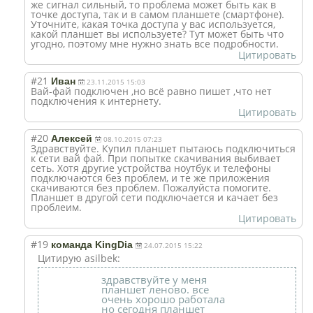
же сигнал сильный, то проблема может быть как в
точке доступа, так и в самом планшете (смартфоне).
Уточните, какая точка доступа у вас используется,
какой планшет вы используете? Тут может быть что
угодно, поэтому мне нужно знать все подробности.
Цитировать
#21
Иван
23.11.2015 15:03
Вай-фай подключен ,но всё равно пишет ,что нет
подключения к интернету.
Цитировать
#20
Алексей
08.10.2015 07:23
Здравствуйте. Купил планшет пытаюсь подключиться
к сети вай фай. При попытке скачивания выбивает
сеть. Хотя другие устройства ноутбук и телефоны
подключаются без проблем, и те же приложения
скачиваются без проблем. Пожалуйста помогите.
Планшет в другой сети подключается и качает без
проблеим.
Цитировать
#19
команда KingDia
24.07.2015 15:22
Цитирую asilbek:
здравствуйте у меня
планшет леново. все
очень хорошо работала
но сегодня планшет