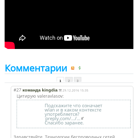
Комментарии
1
2
3
#27
команда kingdia
29.12.2016 15:35
Цитирую valeravlasov:
Подскажите что означает
wlan и в каком контексте
употребляется?
preply.com/.../...
Спасибо заранее.
Здравствуйте. Технологии беспроводных сетей