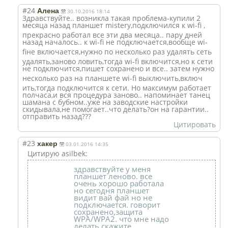
#24
Алена
30.10.2016 18:14
Здравствуйте.. возникла такая проблема-купили 2
месяца назад планшет mistery,подключ
ился к wi-fi ,
прекрасно работал все эти два месяца.. пару дней
назад началось.. к wi-fi не подключается,во
обще wi-
fiне включается,нужн
о по несколько раз удалять сеть
удалять,заново ловить,тогда wi-fi включится,но к сети
не подключится,пиш
ет сохранено и все.. затем нужно
несколько раз на планшете wi-fi выключить,включ
ить,тогда подключится к сети. Но максимум работает
полчаса,и вся процедура заново.. напоминает танец
шамана с бубном..уже на заводские настройки
скидывала,не помогает..что делать?он на гарантии..
отправить назад???
Цитировать
#23
хакер
03.01.2016 14:35
Цитирую asilbek:
здравствуйте у меня
планшет леново. все
очень хорошо работала
но сегодня планшет
видит вай фай но не
подключается. говорит
сохранено,защита
WPA/WPA2. что мне надо
делать скажите