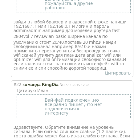
пожалуйста. а другие
работают
зайди в любой браузер и в адресной строке напиши
192.168.1.1 или 192.168.0.1 и логин и пароль
admin/admin,нап
ример для моделей роутера fast
2804vol 7 rev3,wlan-basic
-ширина канала по
умолчанию стоит 20/40,поставь 20 mhz,и найди
свободный канал например 8,9,10.и нажми
применить перезапуститься беспроводная точка
wifi,скачай утилиту для планшета analizer wifi или
optimizer wifi для оптимизации свободного канала.И
если галочка стоит на отключить интерфейс wifi то
сними ее и спи спокойно дорогой товарищ.
Цитировать
#22
команда KingDia
27.11.2015 12:28
Цитирую Иван:
Вай-фай подключен ,но
всё равно пишет ,что нет
подключения к
интернету.
Здравствуйте. Обратите внимание на уровень
сигнала. Если сигнал слишком слабый (1-2 палочки),
то эта ошибка может быть из-за слабого сигнала. Если