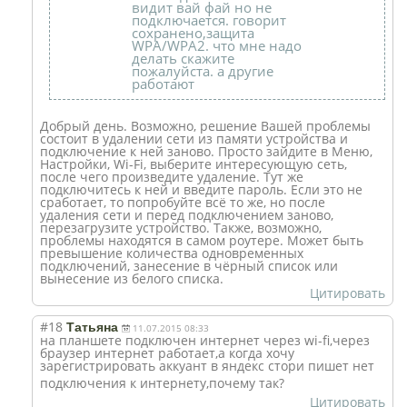
видит вай фай но не
подключается. говорит
сохранено,защита
WPA/WPA2. что мне надо
делать скажите
пожалуйста. а другие
работают
Добрый день. Возможно, решение Вашей проблемы
состоит в удалении сети из памяти устройства и
подключение к ней заново. Просто зайдите в Меню,
Настройки, Wi-Fi, выберите интересующую сеть,
после чего произведите удаление. Тут же
подключитесь к ней и введите пароль. Если это не
сработает, то попробуйте всё то же, но после
удаления сети и перед подключением заново,
перезагрузите устройство. Также, возможно,
проблемы находятся в самом роутере. Может быть
превышение количества одновременных
подключений, занесение в чёрный список или
вынесение из белого списка.
Цитировать
#18
Татьяна
11.07.2015 08:33
на планшете подключен интернет через wi-fi,через
браузер интернет работает,а когда хочу
зарегистрироват
ь аккуант в яндекс стори пишет нет
подключения к интернету,почем
у так?
Цитировать