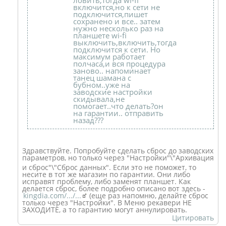
ловить,тогда wi-fi
включится,но к сети не
подключится,пишет
сохранено и все.. затем
нужно несколько раз на
планшете wi-fi
выключить,включить,тогда
подключится к сети. Но
максимум работает
полчаса,и вся процедура
заново.. напоминает
танец шамана с
бубном..уже на
заводские настройки
скидывала,не
помогает..что делать?он
на гарантии.. отправить
назад???
Здравствуйте. Попробуйте сделать сброс до заводских
параметров, но только через "Настройки"\"Ар
хивация
и сброс"\"Сброс данных". Если это не поможет, то
несите в тот же магазин по гарантии. Они либо
исправят проблему, либо заменят планшет. Как
делается сброс, более подробно описано вот здесь -
kingdia.com/.../...
(еще раз напомню, делайте сброс
только через "Настройки". В Меню рекавери НЕ
ЗАХОДИТЕ, а то гарантию могут аннулировать.
Цитировать