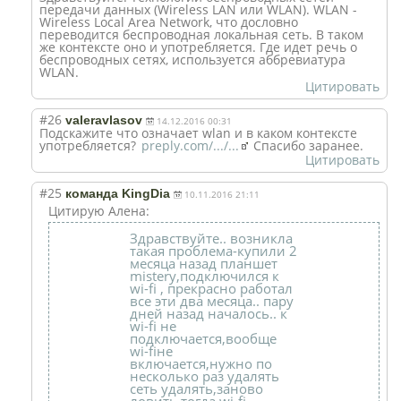
передачи данных (Wireless LAN или WLAN). WLAN -
Wireless Local Area Network, что дословно
переводится беспроводная локальная сеть. В таком
же контексте оно и употребляется. Где идет речь о
беспроводных сетях, используется аббревиатура
WLAN.
Цитировать
#26
valeravlasov
14.12.2016 00:31
Подскажите что означает wlan и в каком контексте
употребляется?
preply.com/.../...
Спасибо заранее.
Цитировать
#25
команда KingDia
10.11.2016 21:11
Цитирую Алена:
Здравствуйте.. возникла
такая проблема-купили 2
месяца назад планшет
mistery,подключился к
wi-fi , прекрасно работал
все эти два месяца.. пару
дней назад началось.. к
wi-fi не
подключается,вообще
wi-fiне
включается,нужно по
несколько раз удалять
сеть удалять,заново