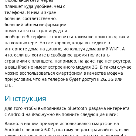
глобальной сети через
планшет куда удобнее, чем с
телефона. В нем и экран
больше, соответственно,
больший объем информации
поместится на страницу, да и
вообще веб-серфинг становится таким же приятным, как и
на компьютере. Но все хорошо, когда вы сидите в
интернете дома на диване, используя домашний Wi-Fi. А
что, если вы хотите в свободное время полистать
странички с планшета, например, на даче, где нет роутера,
а ваш iPad не имеет встроенного модуля 3G. В таком случае
можно воспользоваться смартфоном в качестве модема
при условии, что на телефоне будет доступ к 2G, 3G или
LTE.
Инструкция
Для того чтобы выполнилась bluetooth-раздача интернета
с Android на iPad,нужно выполнить следующие шаги:
Важно: в нашем примере использовался смартфон на
Android с версией 6.0.1, поэтому не расстраивайтесь, если
какие-то названия пунктов могут отличаться в версии 4.х, -