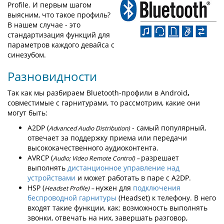
Profile. И первым шагом
выясним, что такое профиль?
В нашем случае - это
стандартизация функций для
параметров каждого девайса с
синезубом.
Разновидности
Так как мы разбираем Bluetooth-профили в Android
,
совместимые с гарнитурами, то рассмотрим, какие они
могут быть:
A2DP (
- самый популярный,
Advanced
Audio
Distribution
)
отвечает за поддержку приема или передачи
высококачественного аудиоконтента.
AVRCP (
разрешает
Audio
; Video
Remote
Control
) –
выполнять
дистанционное управление над
устройствами
и может работать в паре с A2DP.
HSP (
нужен для
подключения
Headset
Profile
) –
беспроводной гарнитуры
(Headset) к телефону. В него
входят такие функции, как: возможность выполнять
звонки, отвечать на них, завершать разговор,