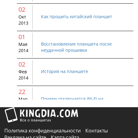
02
Как прошить китайский планшет
Окт
2013
01
Восстановление планшета после
Мая
неудачной прошивки
2014
02
История на планшете
Фев
2014
22
Почему отключается Wi-Fi на
Мар
устройстве Android
2015
01
Как удалить Bluetooth устройство с
Авг
Политика конфиденциальности
Контакты
Android
2015
Реклама на сайте
Карта сайта