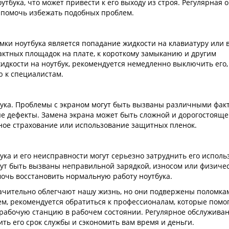
тбука, что может привести к его выходу из строя. Регулярная 
 помочь избежать подобных проблем.
ки ноутбука является попадание жидкости на клавиатуру или 
тактных площадок на плате, к короткому замыканию и другим
идкости на ноутбук, рекомендуется немедленно выключить его,
ю к специалистам.
бука. Проблемы с экраном могут быть вызваны различными фак
ые дефекты. Замена экрана может быть сложной и дорогостоящ
ное страхование или использование защитных пленок.
ука и его неисправности могут серьезно затруднить его испол
огут быть вызваны неправильной зарядкой, износом или физиче
очь восстановить нормальную работу ноутбука.
начительно облегчают нашу жизнь, но они подвержены поломка
м, рекомендуется обратиться к профессионалам, которые помо
рабочую станцию в рабочем состоянии. Регулярное обслуживан
ть его срок службы и сэкономить вам время и деньги.