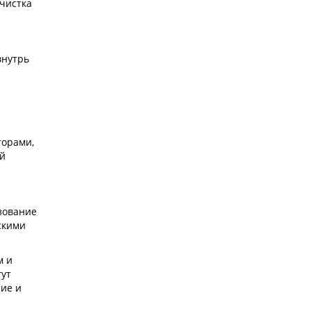
очистка
внутрь
торами,
ей
ьзование
скими
м и
гут
ие и