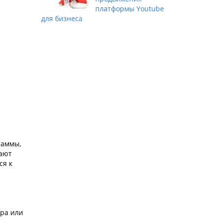
платформы Youtube
для бизнеса
раммы,
чают
ся к
ора или