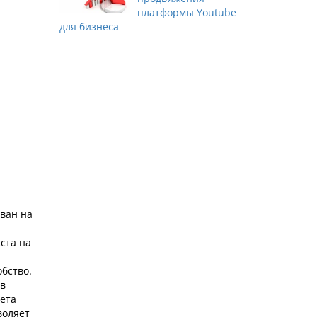
платформы Youtube
для бизнеса
ван на
.
ста на
бство.
 в
вета
воляет