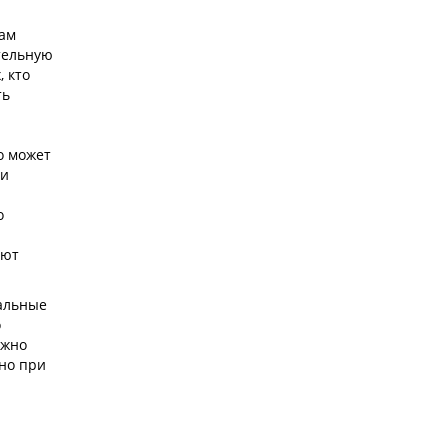
нам
тельную
 кто
ть
о может
 и
о
ают
альные
о
ажно
но при