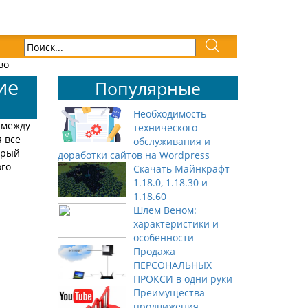
во
ие
Популярные
Необходимость
 между
технического
 все
обслуживания и
орый
доработки сайтов на Wordpress
ого
Скачать Майнкрафт
1.18.0, 1.18.30 и
1.18.60
Шлем Веном:
характеристики и
особенности
Продажа
ПЕРСОНАЛЬНЫХ
ПРОКСИ в одни руки
Преимущества
продвижения