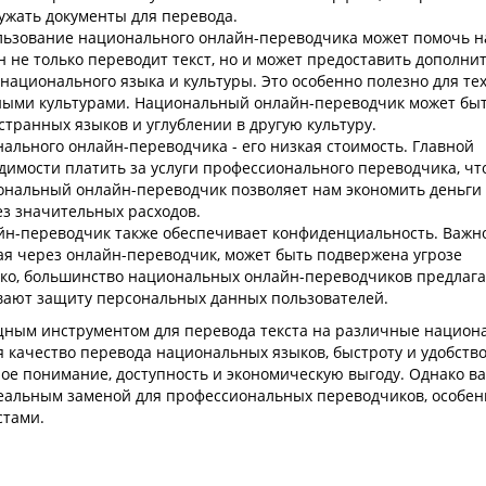
ружать документы для перевода.
льзование национального онлайн-переводчика может помочь 
 не только переводит текст, но и может предоставить дополни
ционального языка и культуры. Это особенно полезно для тех,
нными культурами. Национальный онлайн-переводчик может бы
ранных языков и углублении в другую культуру.
ального онлайн-переводчика - его низкая стоимость. Главной
димости платить за услуги профессионального переводчика, чт
ональный онлайн-переводчик позволяет нам экономить деньги
з значительных расходов.
н-переводчик также обеспечивает конфиденциальность. Важн
ая через онлайн-переводчик, может быть подвержена угрозе
ако, большинство национальных онлайн-переводчиков предлаг
вают защиту персональных данных пользователей.
ным инструментом для перевода текста на различные национ
 качество перевода национальных языков, быстроту и удобств
ое понимание, доступность и экономическую выгоду. Однако в
деальным заменой для профессиональных переводчиков, особен
стами.