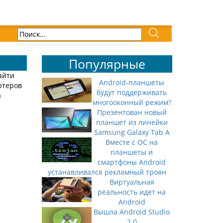
Популярные
айти
Android-планшеты
ютеров
будут поддерживать
а
многооконный режим?
Презентован новый
планшет из линейки
Samsung Galaxy Tab A
Вместе с ОС на
планшеты и
смартфоны Android
устанавливался рекламный троян
Виртуальная
реальность идет на
Android
Вышла Android Studio
2.0