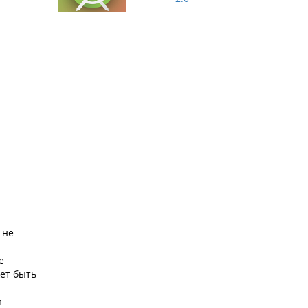
 не
е
ет быть
и