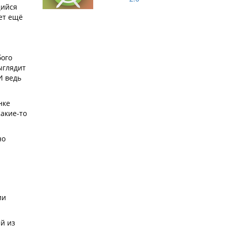
щийся
ет ещё
бого
ыглядит
И ведь
нке
акие-то
но
ии
й из