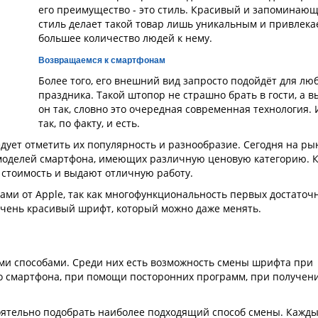
его преимущество - это стиль. Красивый и запоминаю
стиль делает такой товар лишь уникальным и привлека
большее количество людей к нему.
Возвращаемся к смартфонам
Более того, его внешний вид запросто подойдёт для лю
праздника. Такой штопор не страшно брать в гости, а в
он так, словно это очередная современная технология. 
так, по факту, и есть.
едует отметить их популярность и разнообразие. Сегодня на ры
моделей смартфона, имеющих различную ценовую категорию. К
 стоимость и выдают отличную работу.
ами от Apple, так как многофункциональность первых достаточ
i очень красивый шрифт, который можно даже менять.
и способами. Среди них есть возможность смены шрифта при
о смартфона, при помощи посторонних программ, при получен
ятельно подобрать наиболее подходящий способ смены. Кажды