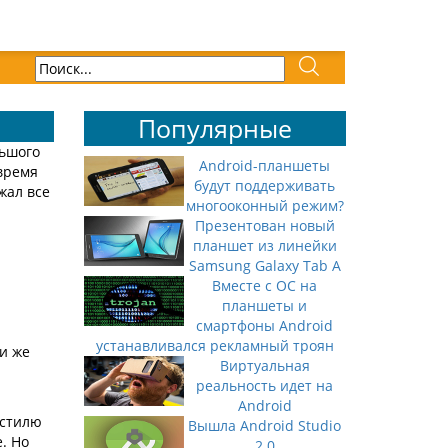
Популярные
льшого
Android-планшеты
 время
будут поддерживать
жал все
многооконный режим?
Презентован новый
планшет из линейки
Samsung Galaxy Tab A
Вместе с ОС на
планшеты и
смартфоны Android
устанавливался рекламный троян
и же
Виртуальная
реальность идет на
Android
 стилю
Вышла Android Studio
. Но
2.0