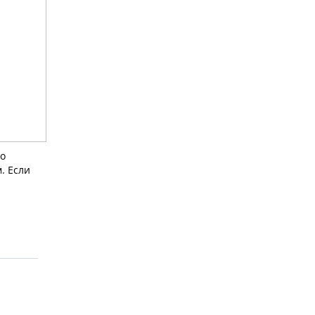
но
. Если