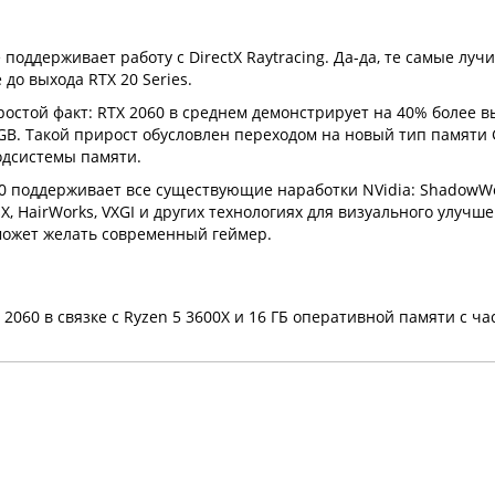
оддерживает работу с DirectX Raytracing. Да-да, те самые лучи
до выхода RTX 20 Series.
простой факт: RTX 2060 в среднем демонстрирует на 40% более 
GB. Такой прирост обусловлен переходом на новый тип памяти
подсистемы памяти.
060 поддерживает все существующие наработки NVidia: ShadowW
X, HairWorks, VXGI и других технологиях для визуального улучш
 может желать современный геймер.
060 в связке с Ryzen 5 3600X и 16 ГБ оперативной памяти с ча