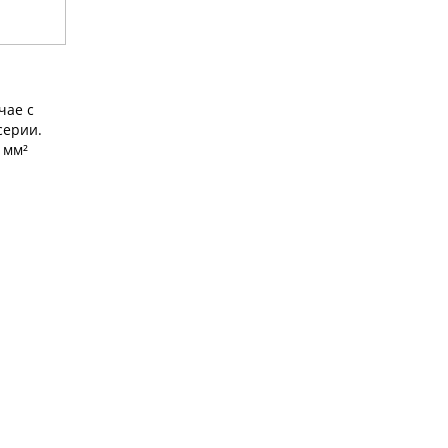
чае с
серии.
 мм²