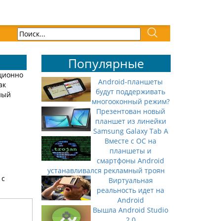
Популярные
иционно
Android-планшеты
ак
будут поддерживать
ный
многооконный режим?
Презентован новый
планшет из линейки
Samsung Galaxy Tab A
Вместе с ОС на
планшеты и
смартфоны Android
устанавливался рекламный троян
 с
Виртуальная
реальность идет на
Android
Вышла Android Studio
2.0