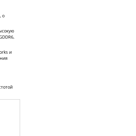
, о
высокую
 GDDR6,
orks и
ения
стотой