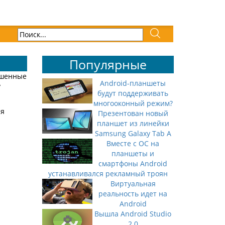
Популярные
ышенные
Android-планшеты
у
будут поддерживать
многооконный режим?
ся
Презентован новый
планшет из линейки
Samsung Galaxy Tab A
Вместе с ОС на
планшеты и
смартфоны Android
устанавливался рекламный троян
Виртуальная
реальность идет на
Android
Вышла Android Studio
2.0