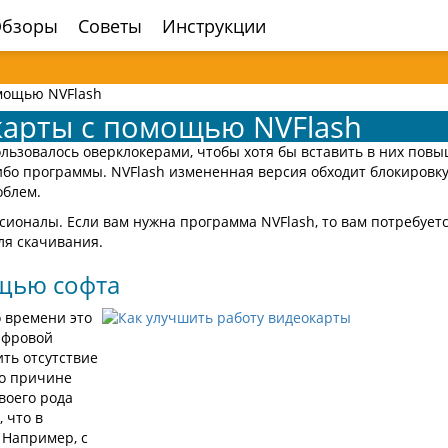
бзоры
Советы
Инструкции
мощью NVFlash
карты с помощью NVFlash
льзовалось оверклокерами, чтобы хотя бы вставить в них пов
либо программы. NVFlash измененная версия обходит блокировк
облем.
ионалы. Если вам нужна программа NVFlash, то вам потребует
ля скачивания.
ощью софта
о времени это
ифровой
ть отсутствие
о причине
воего рода
 что в
 Например, с