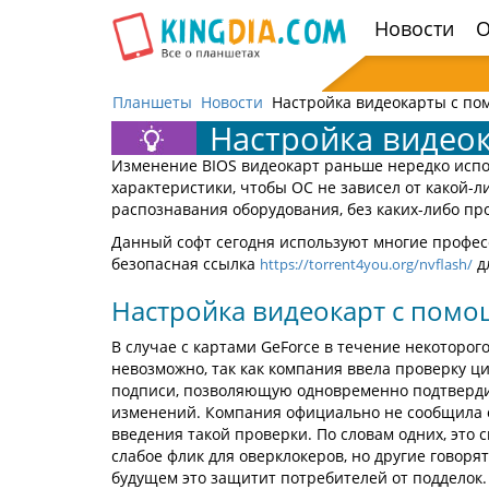
Открыть
Новости
О
навигацию
Планшеты
Новости
Настройка видеокарты с по
Настройка видео
Изменение BIOS видеокарт раньше нередко испо
характеристики, чтобы OC не зависел от какой-
распознавания оборудования, без каких-либо пр
Данный софт сегодня используют многие професс
безопасная ссылка
д
https://torrent4you.org/nvflash/
Настройка видеокарт с пом
В случае с картами GeForce в течение некоторог
невозможно, так как компания ввела проверку ц
подписи, позволяющую одновременно подтверди
изменений. Компания официально не сообщила 
введения такой проверки. По словам одних, это с
слабое флик для оверклокеров, но другие говорят,
будущем это защитит потребителей от подделок.