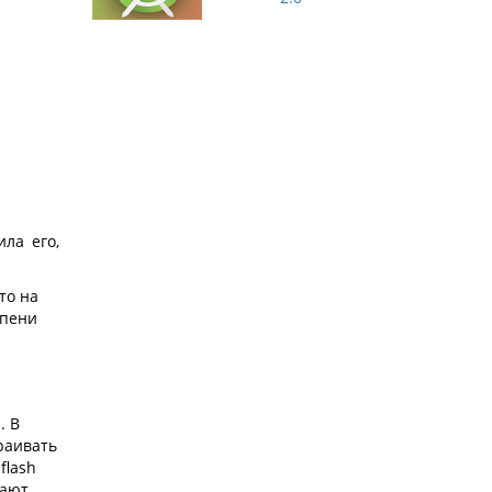
ла его,
то на
епени
. В
раивать
flash
вают