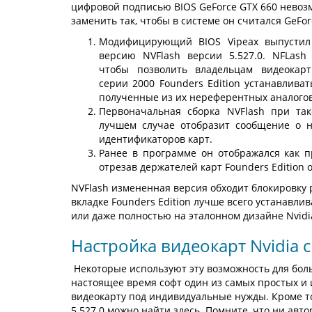
цифровой подписью BIOS GeForce GTX 660 невоз
заменить так, чтобы в системе он считался GeFor
Модифицирующий BIOS Vipeax выпустил
версию NVFlash версии 5.527.0. NFLash
чтобы позволить владельцам видеокарт
серии 2000 Founders Edition устанавливат
полученные из их нереферентных аналогов
Первоначальная сборка NVFlash при та
лучшем случае отобразит сообщение о н
идентификаторов карт.
Ранее в программе он отображался как пр
отрезав держателей карт Founders Edition o
NVFlash измененная версия обходит блокировку 
вкладке Founders Edition лучше всего устанавли
или даже полностью на эталонном дизайне Nvidi
Настройка видеокарт Nvidia
Некоторые используют эту возможность для боль
настоящее время софт один из самых простых и
видеокарту под индивидуальные нужды. Кроме т
5.527.0 можно найти здесь. Помните, что ни ав