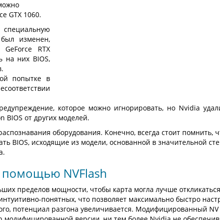
можно
ce GTX 1060.
 специальную
 был изменен,
 GeForce RTX
ь на них BIOS,
.
кой попытке в
есоответствии
едупреждение, которое можно игнорировать, но Nvidia удали
n BIOS от других моделей.
распознавания оборудования. Конечно, всегда стоит помнить, ч
вать BIOS, исходящие из модели, основанной в значительной ст
a.
 с помощью NVFlash
ших пределов мощности, чтобы карта могла лучше откликаться
 интуитивно-понятных, что позволяет максимально быстро наст
ого, потенциал разгона увеличивается. Модифицированный NV 
тор модифицированной версии, ни тем более Nvidia не обеспечи