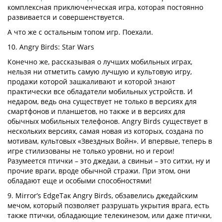
комплексная приключенческая игра, которая постоянно
развивается и совершенствуется.
А что же с остальным топом игр. Поехали.
10. Angry Birds: Star Wars
Конечно же, рассказывая о лучших мобильных играх,
нельзя ни отметить самую лучшую и культовую игру,
продажи которой зашкаливают и которой знают
практически все обладатели мобильных устройств. И
недаром, ведь она существует не только в версиях для
смартфонов и планшетов, но также и в версиях для
обычных мобильных телефонов. Angry Birds существует в
нескольких версиях, самая новая из которых, создана по
мотивам, культовых «Звездных Войн». И впервые, теперь в
игре стилизованы не только уровни, но и герои!
Разумеется птички – это джедаи, а свиньи – это ситхи, ну и
прочие враги, вроде обычной стражи. При этом, они
обладают еще и особыми способностями!
9. Mirror’s EdgeТак Angry Birds, обзавелись джедайским
мечом, который позволяет разрушать укрытия врага, есть
также птички, обладающие телекинезом, или даже птички,