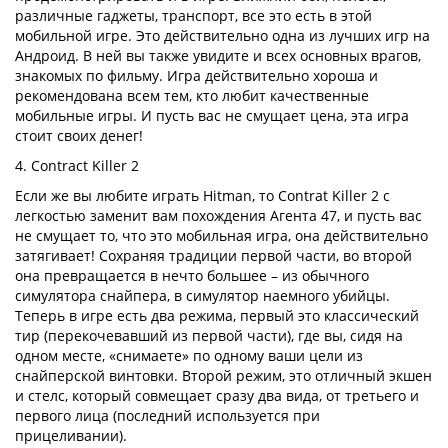
различные гаджеты, транспорт, все это есть в этой
мобильной игре. Это действительно одна из лучших игр на
Андроид. В ней вы также увидите и всех основных врагов,
знакомых по фильму. Игра действительно хороша и
рекомендована всем тем, кто любит качественные
мобильные игры. И пусть вас не смущает цена, эта игра
стоит своих денег!
4. Contract Killer 2
Если же вы любите играть Hitman, то Contrat Killer 2 с
легкостью заменит вам похождения Агента 47, и пусть вас
не смущает то, что это мобильная игра, она действительно
затягивает! Сохраняя традиции первой части, во второй
она превращается в нечто большее – из обычного
симулятора снайпера, в симулятор наемного убийцы.
Теперь в игре есть два режима, первый это классический
тир (перекочевавший из первой части), где вы, сидя на
одном месте, «снимаете» по одному ваши цели из
снайперской винтовки. Второй режим, это отличный экшен
и стелс, который совмещает сразу два вида, от третьего и
первого лица (последний используется при
прицеливании).