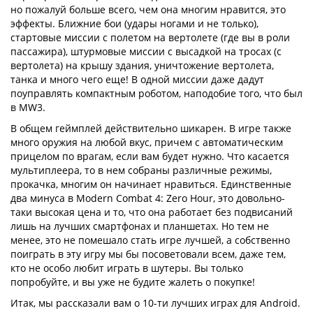
но пожалуй больше всего, чем она многим нравится, это
эффекты. Ближние бои (удары ногами и не только),
стартовые миссии с полетом на вертолете (где вы в роли
пассажира), штурмовые миссии с высадкой на тросах (с
вертолета) на крышу здания, уничтожение вертолета,
танка и много чего еще! В одной миссии даже дадут
поуправлять компактным роботом, наподобие того, что был
в MW3.
В общем геймплей действительно шикарен. В игре также
много оружия на любой вкус, причем с автоматическим
прицелом по врагам, если вам будет нужно. Что касается
мультиплеера, то в нем собраны различные режимы,
прокачка, многим он начинает нравиться. Единственные
два минуса в Modern Combat 4: Zero Hour, это довольно-
таки высокая цена и то, что она работает без подвисаний
лишь на лучших смартфонах и планшетах. Но тем не
менее, это не помешало стать игре лучшей, а собственно
поиграть в эту игру мы бы посоветовали всем, даже тем,
кто не особо любит играть в шутеры. Вы только
попробуйте, и вы уже не будите жалеть о покупке!
Итак, мы рассказали вам о 10-ти лучших играх для Android.