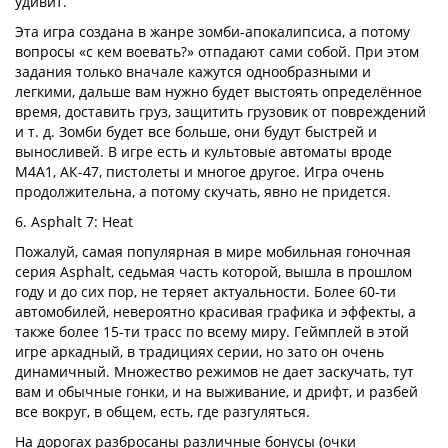
удивит.
Эта игра создана в жанре зомби-апокалипсиса, а потому
вопросы «с кем воевать?» отпадают сами собой. При этом
задания только вначале кажутся однообразными и
легкими, дальше вам нужно будет выстоять определённое
время, доставить груз, защитить грузовик от повреждений
и т. д. Зомби будет все больше, они будут быстрей и
выносливей. В игре есть и культовые автоматы вроде
М4А1, АК-47, пистолеты и многое другое. Игра очень
продолжительна, а потому скучать, явно не придется.
6. Asphalt 7: Heat
Пожалуй, самая популярная в мире мобильная гоночная
серия Asphalt, седьмая часть которой, вышла в прошлом
году и до сих пор, не теряет актуальности. Более 60-ти
автомобилей, невероятно красивая графика и эффекты, а
также более 15-ти трасс по всему миру. Геймплей в этой
игре аркадный, в традициях серии, но зато он очень
динамичный. Множество режимов не дает заскучать, тут
вам и обычные гонки, и на выживание, и дрифт, и разбей
все вокруг, в общем, есть, где разгуляться.
На дорогах разбросаны различные бонусы (очки