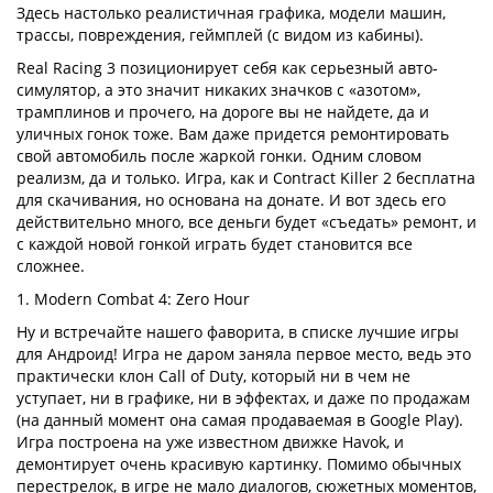
Здесь настолько реалистичная графика, модели машин,
трассы, повреждения, геймплей (с видом из кабины).
Real Racing 3 позиционирует себя как серьезный авто-
симулятор, а это значит никаких значков с «азотом»,
трамплинов и прочего, на дороге вы не найдете, да и
уличных гонок тоже. Вам даже придется ремонтировать
свой автомобиль после жаркой гонки. Одним словом
реализм, да и только. Игра, как и Contract Killer 2 бесплатна
для скачивания, но основана на донате. И вот здесь его
действительно много, все деньги будет «съедать» ремонт, и
с каждой новой гонкой играть будет становится все
сложнее.
1. Modern Combat 4: Zero Hour
Ну и встречайте нашего фаворита, в списке лучшие игры
для Андроид! Игра не даром заняла первое место, ведь это
практически клон Call of Duty, который ни в чем не
уступает, ни в графике, ни в эффектах, и даже по продажам
(на данный момент она самая продаваемая в Google Play).
Игра построена на уже известном движке Havok, и
демонтирует очень красивую картинку. Помимо обычных
перестрелок, в игре не мало диалогов, сюжетных моментов,