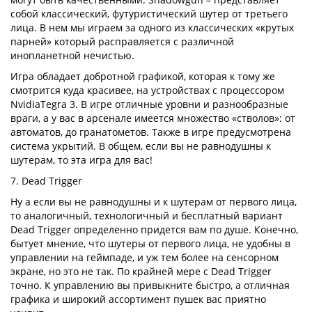
собой классический, футуристический шутер от третьего
лица. В нем мы играем за одного из классических «крутых
парней» который расправляется с различной
инопланетной нечистью.
Игра обладает добротной графикой, которая к тому же
смотрится куда красивее, на устройствах с процессором
NvidiaTegra 3. В игре отличные уровни и разнообразные
враги, а у вас в арсенале имеется множество «стволов»: от
автоматов, до гранатометов. Также в игре предусмотрена
система укрытий. В общем, если вы не равнодушны к
шутерам, то эта игра для вас!
7. Dead Trigger
Ну а если вы не равнодушны и к шутерам от первого лица,
то аналогичный, технологичный и бесплатный вариант
Dead Trigger определенно придется вам по душе. Конечно,
бытует мнение, что шутеры от первого лица, не удобны в
управлении на геймпаде, и уж тем более на сенсорном
экране, но это не так. По крайней мере с Dead Trigger
точно. К управлению вы привыкните быстро, а отличная
графика и широкий ассортимент пушек вас приятно