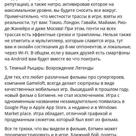
репутации), а также нитро, активировав которое на
максимальном уровне, вы будите сносить все вокруг.
Примечательно, что местности трассы в игре, взяты из
реальности, тут вам: Токио, Лондон, Гавайи, Майами, Рио-
де-Жанейро и даже Москва! При этом, почти на всех
трассах есть эффектные срезки и трамплины. Нельзя также
не отметить и мультиплеер, которым славится игра, тут
вам и онлайн состязания до 8-ми оппонентов, и локальные,
через Wi-Fi. В общем, если у ваших друзей есть смартфоны
на Android вам будет вместе во что поиграть.
5. Темный Рыцарь: Возрождение Легенды
Для тех, кто любит различные фильмы про супергероев,
компания Gameloft, всегда делает сюрпризы в виде
качественных мобильных игр. Вышедший в прошлом году,
новый фильм о Бэтмене, не стал исключением. Игра с
одноименным названием незамедлительно появилась в
Google Play и Apple App Store, а недавно и в Windows
Market place. Игра обладает, отличной графикой и
продуманным сюжетом, который был взят из фильма.
Все те трюки, что вы видели в фильме, Бэтмен может
продемонстрировать и в игре. Ближний бой, полеты,