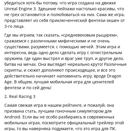
убедиться хотя-бы потому, что игра cоздана на движке
Unreal Engine 3. Здешние пейзажи настолько красивы, что
не грех остановится и полюбоваться на них. Сама же игра,
представляет из себя приключенческий фентези-экшен от
3-го лица.
Где мы играем, так сказать, «средневековым рыцарем»,
сражаемся с различными мифическими и не очень
существами, разумеется, с помощью мечей. Этим игра и
интересна, ведь одно дело сделать игру с огнестрельным
оружием, где один выстрел и враг уже труп, и другое дело,
битва на мечах. Она выглядит нереально круто! Различные
скрипты, и сюжет дополняют происходящее, и все это
действительно начинает напоминать игру, вроде Dragon
Age. В общем, лучшая мобильная игра для ценителей
фентези и по сей день!
2. Real Racing 3
Самая свежая игра в нашем рейтинге, и пожалуй, она
призвана стать, лучшим гоночным симулятором для
Android. Если вы не особо разбираясь в современных
мобильных играх, посмотрите официальный трейлер этой
игры, то вы наверняка подумаете, что это игра для ПК.