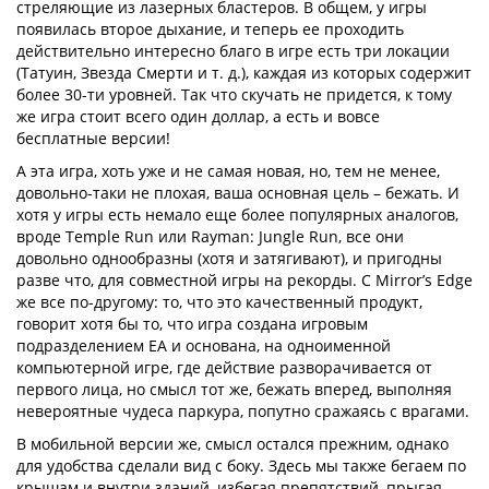
стреляющие из лазерных бластеров. В общем, у игры
появилась второе дыхание, и теперь ее проходить
действительно интересно благо в игре есть три локации
(Татуин, Звезда Смерти и т. д.), каждая из которых содержит
более 30-ти уровней. Так что скучать не придется, к тому
же игра стоит всего один доллар, а есть и вовсе
бесплатные версии!
А эта игра, хоть уже и не самая новая, но, тем не менее,
довольно-таки не плохая, ваша основная цель – бежать. И
хотя у игры есть немало еще более популярных аналогов,
вроде Temple Run или Rayman: Jungle Run, все они
довольно однообразны (хотя и затягивают), и пригодны
разве что, для совместной игры на рекорды. С Mirror’s Edge
же все по-другому: то, что это качественный продукт,
говорит хотя бы то, что игра создана игровым
подразделением EA и основана, на одноименной
компьютерной игре, где действие разворачивается от
первого лица, но смысл тот же, бежать вперед, выполняя
невероятные чудеса паркура, попутно сражаясь с врагами.
В мобильной версии же, смысл остался прежним, однако
для удобства сделали вид с боку. Здесь мы также бегаем по
крышам и внутри зданий, избегая препятствий, прыгая,