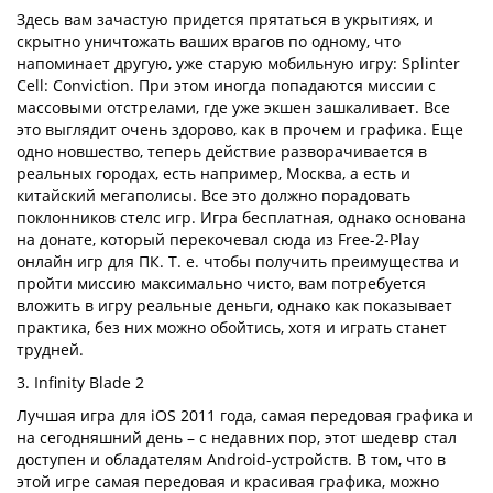
Здесь вам зачастую придется прятаться в укрытиях, и
скрытно уничтожать ваших врагов по одному, что
напоминает другую, уже старую мобильную игру: Splinter
Cell: Conviction. При этом иногда попадаются миссии с
массовыми отстрелами, где уже экшен зашкаливает. Все
это выглядит очень здорово, как в прочем и графика. Еще
одно новшество, теперь действие разворачивается в
реальных городах, есть например, Москва, а есть и
китайский мегаполисы. Все это должно порадовать
поклонников стелс игр. Игра бесплатная, однако основана
на донате, который перекочевал сюда из Free-2-Play
онлайн игр для ПК. Т. е. чтобы получить преимущества и
пройти миссию максимально чисто, вам потребуется
вложить в игру реальные деньги, однако как показывает
практика, без них можно обойтись, хотя и играть станет
трудней.
3. Infinity Blade 2
Лучшая игра для iOS 2011 года, самая передовая графика и
на сегодняшний день – с недавних пор, этот шедевр стал
доступен и обладателям Android-устройств. В том, что в
этой игре самая передовая и красивая графика, можно