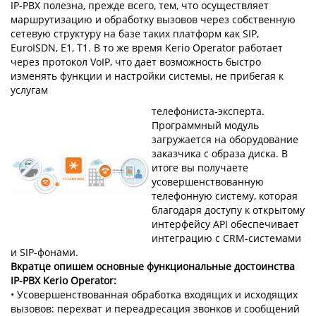
IP-PBX полезна, прежде всего, тем, что осуществляет
маршрутизацию и обработку вызовов через собственную
сетевую структуру на базе таких платформ как SIP,
EuroISDN, E1, T1. В то же время Kerio Operator работает
через протокол VoIP, что дает возможность быстро
изменять функции и настройки системы, не прибегая к
услугам
телефониста-эксперта.
Программный модуль
загружается на оборудование
заказчика с образа диска. В
итоге вы получаете
усовершенствованную
телефонную систему, которая
благодаря доступу к открытому
интерфейсу API обеспечивает
интеграцию с CRM-системами
и SIP-фонами.
Вкратце опишем основные функциональные достоинства
IP-PBX Kerio Operator:
• Усовершенствованная обработка входящих и исходящих
вызовов: перехват и переадресация звонков и сообщений