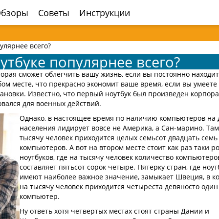
бзоры
Советы
Инструкции
пулярнее всего?
оутбуке популярнее всего?
торая сможет облегчить вашу жизнь, если вы постоянно находит
бом месте, что прекрасно экономит ваше время, если вы умеете
ановки. Известно, что первый ноутбук был произведен корпор
вался для военных действий.
Однако, в настоящее время по наличию компьютеров на 
населения лидирует вовсе не Америка, а Сан-марино. Там
тысячу человек приходится целых семьсот двадцать семь
компьютеров. А вот на втором месте стоит как раз таки р
ноутбуков, где на тысячу человек количество компьютеро
составляет пятьсот сорок четыре. Пятерку стран, где ноут
имеют наиболее важное значение, замыкает Швеция, в к
на тысячу человек приходится четыреста девяносто один
компьютер.
Ну ответь хотя четвертых местах стоят страны Дании и