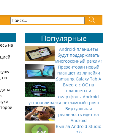
Популярные
есь на
Android-планшеты
будут поддерживать
ацией
многооконный режим?
Презентован новый
душу
планшет из линейки
, на
Samsung Galaxy Tab A
Вместе с ОС на
одина
планшеты и
в
смартфоны Android
буки
устанавливался рекламный троян
оторой
Виртуальная
реальность идет на
Android
Вышла Android Studio
2.0