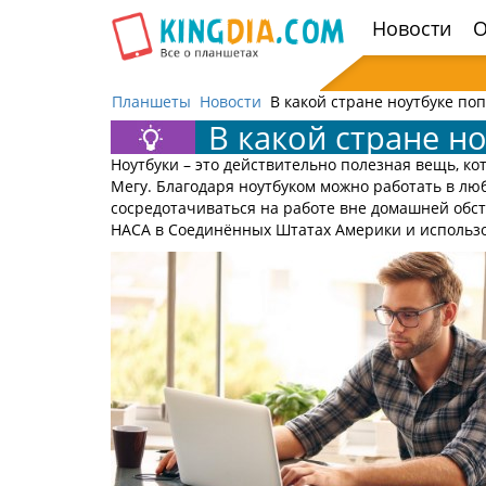
Открыть
Новости
О
навигацию
Планшеты
Новости
В какой стране ноутбуке по
В какой стране н
Ноутбуки – это действительно полезная вещь, ко
Мегу. Благодаря ноутбуком можно работать в лю
сосредотачиваться на работе вне домашней обст
НАСА в Соединённых Штатах Америки и использо