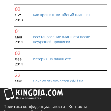
02
Как прошить китайский планшет
Окт
2013
01
Восстановление планшета после
Мая
неудачной прошивки
2014
02
История на планшете
Фев
2014
22
Почему отключается Wi-Fi на
Мар
устройстве Android
2015
01
Как удалить Bluetooth устройство с
Авг
Политика конфиденциальности
Контакты
Android
2015