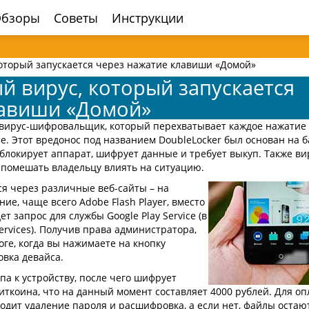
бзоры
Советы
Инструкции
оторый запускается через нажатие клавиши «Домой»
 вирус, который запускается
лавиши «Домой»
 вирус-шифровальщик, который перехватывает каждое нажатие
ice. Этот вредонос под названием DoubleLocker был основан на б
н блокирует аппарат, шифрует данные и требует выкуп. Также ви
 помешать владельцу влиять на ситуацию.
я через различные веб-сайты – на
е, чаще всего Adobe Flash Player, вместо
т запрос для службы Google Play Service (в
rvices). Получив права администратора,
ге, когда вы нажимаете на кнопку
овка девайса.
а к устройству, после чего шифрует
иткоина, что на данный момент составляет 4000 рублей. Для о
ходит удаление пароля и расшифровка, а если нет, файлы остаю