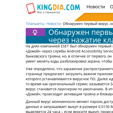
Открыть
Новости
О
навигацию
Планшеты
Новости
Обнаружен первый вирус, к
Обнаружен первый
через нажатие к
На днях компанией ESET был обнаружен первый
«Домой» через службы Android Accessibility Serv
банковского трояна, но, в отличие от первого, о
умеет менять коды разблокировки экрана, чтобы
Уже определено, что заражение распространяетс
странице предлагают загрузить важное приложени
которого устанавливается вирусное ПО. Далее иде
то время как оригинальный сервис называется Se
вирус становится лаунчером по умолчанию. В ито
«Домой», происходит активация трояна и блокир
Данный вирус молниеносно меняет пароль доступ
данные и запрашивает выкуп в размере 0.0130 б
выделяется 24 часа – если вносите выкуп, проис