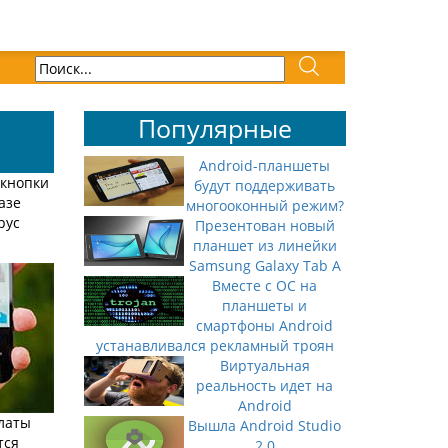
Популярные
Android-планшеты
 кнопки
будут поддерживать
азе
многооконный режим?
рус
Презентован новый
планшет из линейки
Samsung Galaxy Tab A
Вместе с ОС на
планшеты и
смартфоны Android
устанавливался рекламный троян
Виртуальная
реальность идет на
Android
платы
Вышла Android Studio
тся
2.0