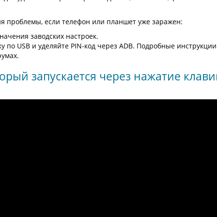
я проблемы, если телефон или планшет уже заражен:
значения заводских настроек.
у по USB и уделяйте PIN-код через ADB. Подробные инструкции
румах.
орый запускается через нажатие клав