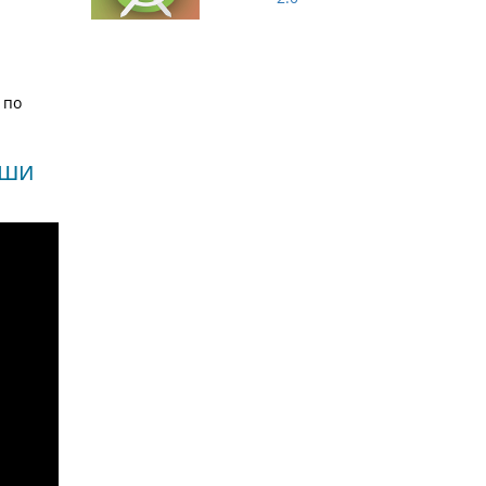
 по
иши