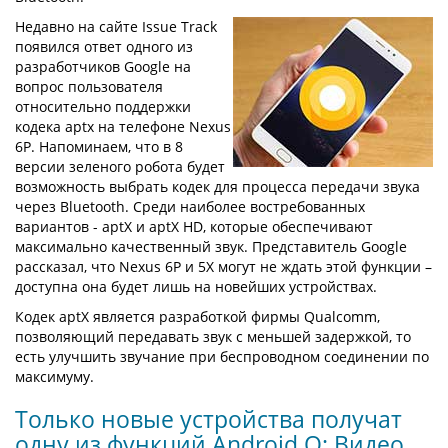
Недавно на сайте Issue Track
появился ответ одного из
разработчиков Google на
вопрос пользователя
относительно поддержки
кодека aptx на телефоне Nexus
6P. Напоминаем, что в 8
версии зеленого робота будет
возможность выбрать кодек для процесса передачи звука
через Bluetooth. Среди наиболее востребованных
вариантов - aptX и aptX HD, которые обеспечивают
максимально качественный звук. Представитель Google
рассказал, что Nexus 6P и 5X могут не ждать этой функции –
доступна она будет лишь на новейших устройствах.
Кодек aptX является разработкой фирмы Qualcomm,
позволяющий передавать звук с меньшей задержкой, то
есть улучшить звучание при беспроводном соединении по
максимуму.
Только новые устройства получат
одну из функций Android O: Видео