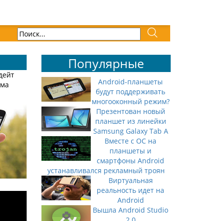
Популярные
дейт
Android-планшеты
има
будут поддерживать
многооконный режим?
Презентован новый
планшет из линейки
Samsung Galaxy Tab A
Вместе с ОС на
планшеты и
смартфоны Android
устанавливался рекламный троян
Виртуальная
реальность идет на
Android
Вышла Android Studio
2.0