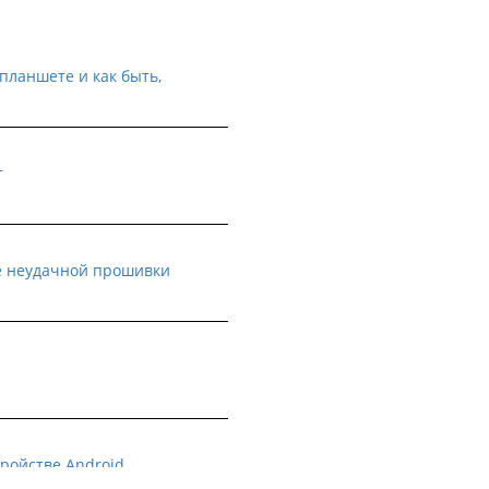
планшете и как быть,
т
е неудачной прошивки
тройстве Android