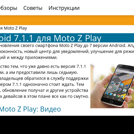
бзоры
Советы
Инструкции
я Moto Z Play
id 7.1.1 для Moto Z Play
овления своего смартфона Moto Z Play до 7 версии Android. Ап
ооконность, новый центр для уведомлений, улучшение для реж
ций и между приложениями.
во тем, что уже давно есть версия 7.1.1
и, а им предоставили лишь седьмую.
владельцев обратился в службу поддержки
мером 7.1.1 однозначно стоит ждать. Тем
, обновление получат и другие устройства
х девайсов в этом плане все как-то смутно.
Moto Z Play: Видео