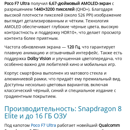
Poco F7 Ultra
получил
6,67-дюймовый AMOLED-экран
с
разрешением
1440×3200 пикселей
(QHD+). Благодаря
высокой плотности пикселей (около 526 PPI) изображение
выглядит детализированным и чётким. Технология
AMOLED обеспечивает глубокие чёрные цвета, высокую
контрастность и поддержку HDR10+, что делает просмотр
контента более приятным.
Частота обновления экрана —
120 Гц
, что гарантирует
плавную анимацию и отзывчивый интерфейс. Также есть
поддержка
Dolby Vision
и улучшенная цветопередача, что
особенно важно для любителей кино и мобильных игр.
Корпус смартфона выполнен из матового стекла и
алюминиевой рамки, что придаёт ему премиальный вид.
Доступны несколько цветовых вариантов, включая
классический чёрный, синий и специальное издание с
градиентным покрытием.
Производительность: Snapdragon 8
Elite и до 16 ГБ ОЗУ
Под капотом
Poco F7 Ultra
работает новейший
Qualcomm