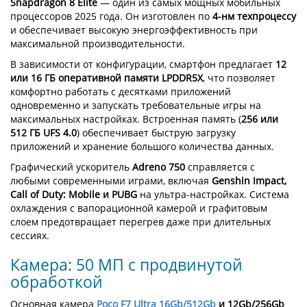
Snapdragon 8 Elite
— один из самых мощных мобильных
процессоров 2025 года. Он изготовлен по
4-нм техпроцессу
и обеспечивает высокую энергоэффективность при
максимальной производительности.
В зависимости от конфигурации, смартфон предлагает
12
или 16 ГБ оперативной памяти LPDDR5X
, что позволяет
комфортно работать с десятками приложений
одновременно и запускать требовательные игры на
максимальных настройках. Встроенная память (
256 или
512 ГБ UFS 4.0
) обеспечивает быструю загрузку
приложений и хранение большого количества данных.
Графический ускоритель
Adreno 750
справляется с
любыми современными играми, включая
Genshin Impact,
Call of Duty: Mobile и PUBG
на ультра-настройках. Система
охлаждения с вапорационной камерой и графитовым
слоем предотвращает перегрев даже при длительных
сессиях.
Камера: 50 МП с продвинутой
обработкой
Основная камера
Poco F7 Ultra 16Gb/512Gb
и 12Gb/256Gb