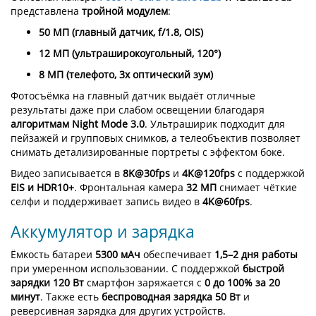
представлена
тройной модулем
:
50 МП (главный датчик, f/1.8, OIS)
12 МП (ультраширокоугольный, 120°)
8 МП (телефото, 3x оптический зум)
Фотосъёмка на главный датчик выдаёт отличные
результаты даже при слабом освещении благодаря
алгоритмам Night Mode 3.0
. Ультраширик подходит для
пейзажей и групповых снимков, а телеобъектив позволяет
снимать детализированные портреты с эффектом боке.
Видео записывается в
8K@30fps
и
4K@120fps
с поддержкой
EIS и HDR10+
. Фронтальная камера
32 МП
снимает чёткие
селфи и поддерживает запись видео в
4K@60fps
.
Аккумулятор и зарядка
Ёмкость батареи
5300 мАч
обеспечивает
1,5–2 дня работы
при умеренном использовании. С поддержкой
быстрой
зарядки 120 Вт
смартфон заряжается с
0 до 100% за 20
минут
. Также есть
беспроводная зарядка 50 Вт
и
реверсивная зарядка для других устройств.