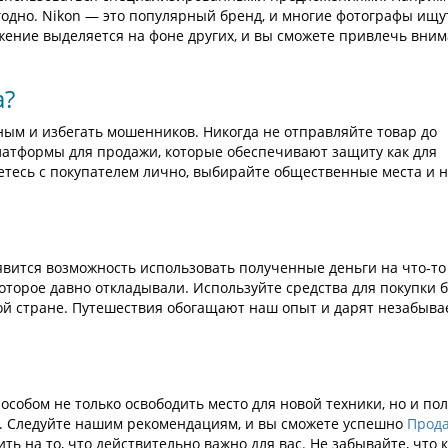
одно. Nikon — это популярный бренд, и многие фотографы ищу
ожение выделяется на фоне других, и вы сможете привлечь вни
а?
ым и избегать мошенников. Никогда не отправляйте товар до
атформы для продажи, которые обеспечивают защиту как для
аетесь с покупателем лично, выбирайте общественные места и 
явится возможность использовать полученные деньги на что-то
оторое давно откладывали. Используйте средства для покупки б
ой стране. Путешествия обогащают наш опыт и дарят незабыв
собом не только освободить место для новой техники, но и по
я. Следуйте нашим рекомендациям, и вы сможете успешно
Прод
ить на то, что действительно важно для вас. Не забывайте, что 