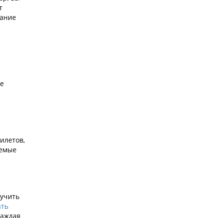
т
мание
не
илетов,
аемые
лучить
ать
каждая