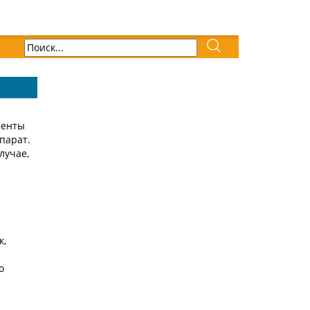
менты
парат.
лучае,
к,
о