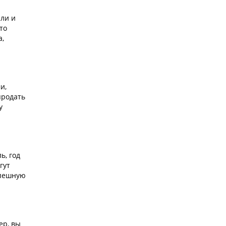
ыли и
то
а,
и,
продать
у
ь, год
гут
спешную
ер, вы