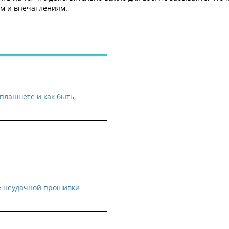
м и впечатлениям.
планшете и как быть,
т
е неудачной прошивки