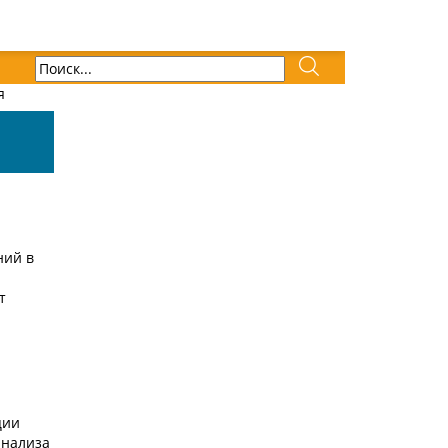
я
ний в
т
ции
анализа