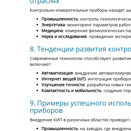
отраслях
Контрольно-измерительные приборы находят ши
Промышленность
: контроль технологическ
Энергетика
: мониторинг параметров работ
Медицина
: измерение физиологических па
Наука и исследования
: проведение экспер
8. Тенденции развития конт
Современные технологии способствуют развити
включают:
Автоматизация
: внедрение автоматизиров
Интернет вещей (IoT)
: интеграция приборо
Улучшение точности
: разработка новых т
Компактность и мобильность
: создание по
9. Примеры успешного испол
приборов
Внедрение КИП в различных областях приводит 
Промышленность
: на заводах, где внедр