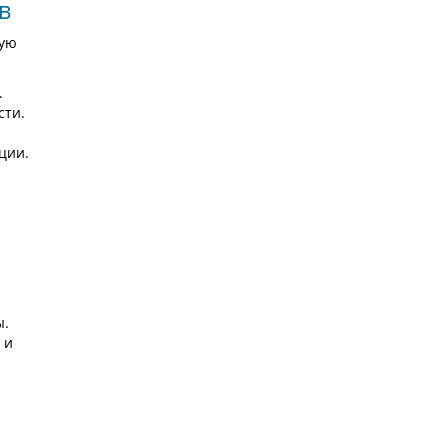
в
ную
.
сти.
ции.
ы.
 и