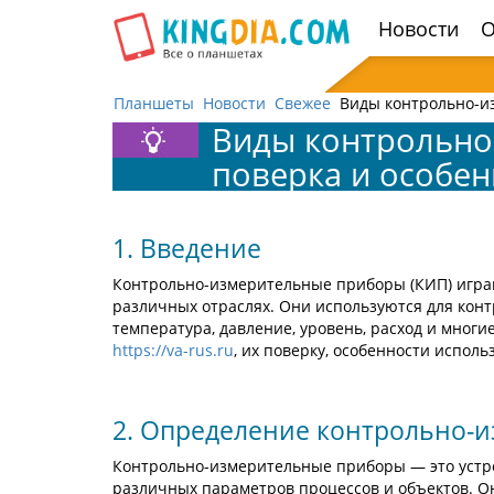
Открыть
Новости
О
навигацию
Планшеты
Новости
Свежее
Виды контрольно-и
Виды контрольно
поверка и особен
1. Введение
Контрольно-измерительные приборы (КИП) игра
различных отраслях. Они используются для конт
температура, давление, уровень, расход и мног
https://va-rus.ru
, их поверку, особенности испол
2. Определение контрольно-и
Контрольно-измерительные приборы — это устро
различных параметров процессов и объектов. О