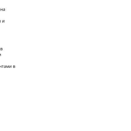
 на
ы и
 в
и
нтами в