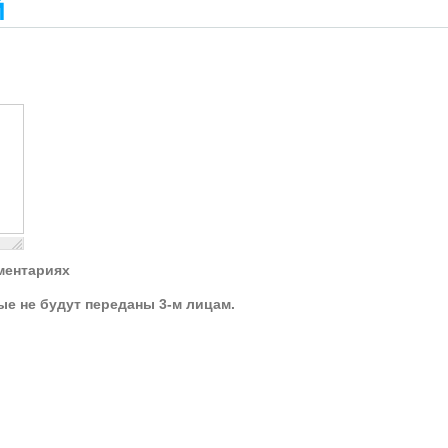
й
ментариях
ые не будут переданы 3-м лицам.