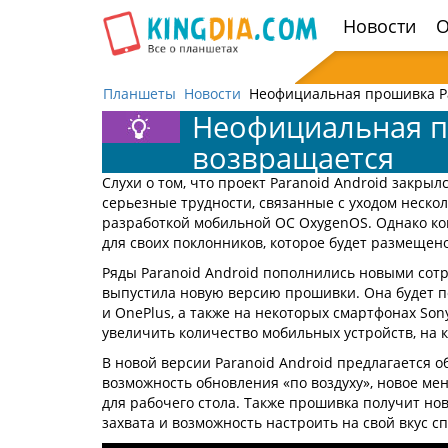
Открыть
Новости
О
навигацию
Планшеты
Новости
Неофициальная прошивка Pa
Неофициальная п
возвращается
Слухи о том, что проект Paranoid Android закры
серьезные трудности, связанные с уходом неско
разработкой мобильной ОС OxygenOS. Однако ко
для своих поклонников, которое будет размещен
Ряды Paranoid Android пополнились новыми сот
выпустила новую версию прошивки. Она будет п
и OnePlus, а также на некоторых смартфонах So
увеличить количество мобильных устройств, на к
В новой версии Paranoid Android предлагается 
возможность обновления «по воздуху», новое м
для рабочего стола. Также прошивка получит н
захвата и возможность настроить на свой вкус 