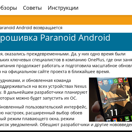
бзоры
Советы
Инструкции
ranoid Android возвращается
рошивка Paranoid Android
лся, оказались преждевременными. Да, у них одно время были
льких ключевых специалистов в компанию OnePlus, где они зан
мпания продолжает работать и подготовила масштабное обнов
о на официальном сайте проекта в ближайшее время.
рудниками, и обновленная команда
оддерживаться на всех устройствах Nexus
ny. В дальнейшем разработчики планируют
оторых можно будет запустить их ОС.
обновленный пользовательский интерфейс,
еню настроек, расширенный выбор обоев
овый режим плавающего окна, режим
список уведомлений. Обещают разработчики и другие нововведе