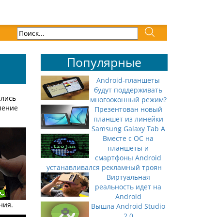
Популярные
Android-планшеты
будут поддерживать
ялись
многооконный режим?
ление
Презентован новый
планшет из линейки
Samsung Galaxy Tab A
Вместе с ОС на
планшеты и
смартфоны Android
устанавливался рекламный троян
Виртуальная
реальность идет на
Android
ния.
Вышла Android Studio
2.0