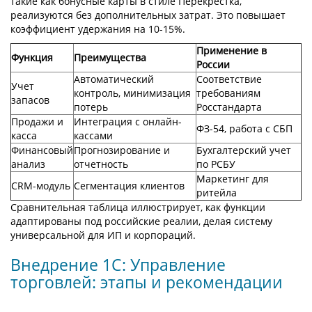
такие как бонусные карты в стиле Перекрестка,
реализуются без дополнительных затрат. Это повышает
коэффициент удержания на 10-15%.
Применение в
Функция
Преимущества
России
Автоматический
Соответствие
Учет
контроль, минимизация
требованиям
запасов
потерь
Росстандарта
Продажи и
Интеграция с онлайн-
ФЗ-54, работа с СБП
касса
кассами
Финансовый
Прогнозирование и
Бухгалтерский учет
анализ
отчетность
по РСБУ
Маркетинг для
CRM-модуль
Сегментация клиентов
ритейла
Сравнительная таблица иллюстрирует, как функции
адаптированы под российские реалии, делая систему
универсальной для ИП и корпораций.
Внедрение 1С: Управление
торговлей: этапы и рекомендации