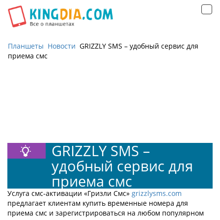
Открыть
навигацию
Планшеты
Новости
GRIZZLY SMS – удобный сервис для
приема смс
Внимание
Отсутствие права доступа - Файл
'http:/grizzlysms.com/api/storage/image/1603_w-750_h-
270.webp'
Отсутствие права доступа - Файл
'http:/grizzlysms.com/api/storage/image/1603_w-750_h-
270.webp'
GRIZZLY SMS –
удобный сервис для
приема смс
Услуга смс-активации «Гризли Смс»
grizzlysms.com
предлагает клиентам купить временные номера для
приема смс и зарегистрироваться на любом популярном