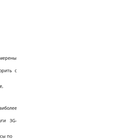
амерены
орить с
е,
аиболее
уги 3G-
осы по