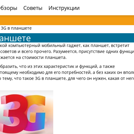
бзоры
Советы
Инструкции
е 3G в планшете
ланшете
акой компьютерный мобильный гаджет, как планшет, встретит
советов и всего прочего. Разумеется, присутствие одних функц
ажается на стоимости планшета.
разить, что из этих характеристик и функций, а также
оящему необходимо для его потребностей, а без каких он впол
ему, что такое 3G в планшете, для чего он нужен, какая от нег