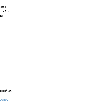
цией
ения и
ми
шний 3G
ройку