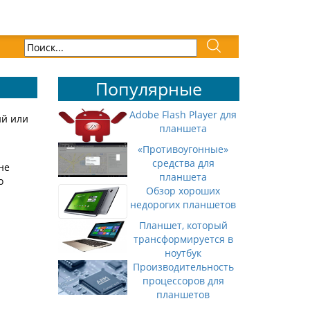
Популярные
Adobe Flash Player для
ий или
планшета
«Противоугонные»
средства для
не
планшета
о
Обзор хороших
недорогих планшетов
Планшет, который
трансформируется в
ноутбук
Производительность
процессоров для
планшетов