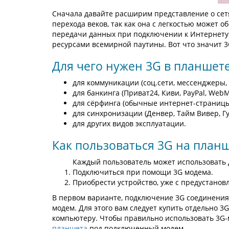
Сначала давайте расширим представление о сет
перехода веков, так как она с легкостью может
передачи данных при подключении к Интернету.
ресурсами всемирной паутины. Вот что значит 3
Для чего нужен 3G в планшет
для коммуникации (соц.сети, мессенджеры, и
для банкинга (Приват24, Киви, PayPal, WebM
для сёрфинга (обычные интернет-страницы
для синхронизации (Денвер, Тайм Вивер, Гу
для других видов эксплуатации.
Как пользоваться 3G на план
Каждый пользователь может использовать 
Подключиться при помощи 3G модема.
Приобрести устройство, уже с предустано
В первом варианте, подключение 3G соединения
модем. Для этого вам следует купить отдельно 
компьютеру. Чтобы правильно использовать 3G-
планшета
под подключенный модем.