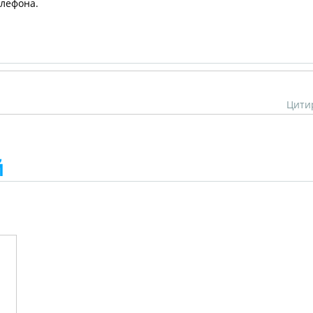
елефона.
Цити
й