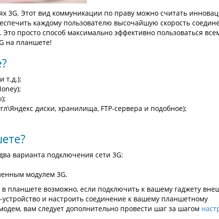
ях 3G. Этот вид коммуникации по праву можно считать иннова
 обеспечить каждому пользователю высочайшую скорость соедин
 Это просто способ максимально эффективно пользоваться все
G на планшете!
е?
 т.д.);
oney);
);
гл\Яндекс диски, хранилища, FTP-сервера и подобное);
шете?
два варианта подключения сети 3G:
вленным модулем 3G.
 в планшете возможно, если подключить к вашему гаджету вне
3G-устройство и настроить соединение к вашему планшетному
модем, вам следует дополнительно провести шаг за шагом
наст