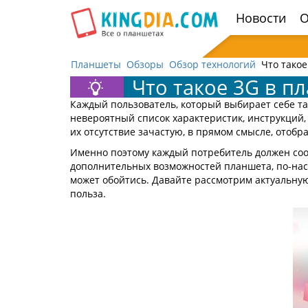
Открыть
Новости
О
навигацию
Планшеты
Обзоры
Обзор технологий
Что тако
Что такое 3G в п
Каждый пользователь, который выбирает себе т
невероятный список характеристик, инструкций, 
их отсутствие зачастую, в прямом смысле, отобр
Именно поэтому каждый потребитель должен сооб
дополнительных возможностей планшета, по-наст
может обойтись. Давайте рассмотрим актуальную т
польза.