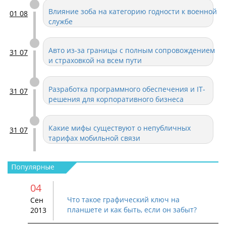
Влияние зоба на категорию годности к военной
01 08
службе
Авто из-за границы с полным сопровождением
31 07
и страховкой на всем пути
Разработка программного обеспечения и IT-
31 07
решения для корпоративного бизнеса
Какие мифы существуют о непубличных
31 07
тарифах мобильной связи
Электроизоляционные материалы: виды,
29 07
характеристики и области применения
04
стеклотекстолита
Что такое графический ключ на
Сен
Офис IT-компании без мелочей: как выбрать и
28 07
планшете и как быть, если он забыт?
2013
купить кулер для воды, чтобы команда
работала эффективнее