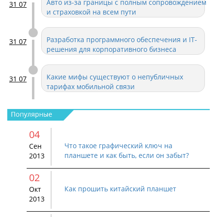
Авто из-за границы с полным сопровождением
31 07
и страховкой на всем пути
Разработка программного обеспечения и IT-
31 07
решения для корпоративного бизнеса
Какие мифы существуют о непубличных
31 07
тарифах мобильной связи
Электроизоляционные материалы: виды,
29 07
характеристики и области применения
04
стеклотекстолита
Что такое графический ключ на
Сен
Офис IT-компании без мелочей: как выбрать и
28 07
планшете и как быть, если он забыт?
2013
купить кулер для воды, чтобы команда
работала эффективнее
02
Как прошить китайский планшет
Водоотведение и перекачка воды на объекте:
Окт
28 07
какое оборудование понадобится
2013