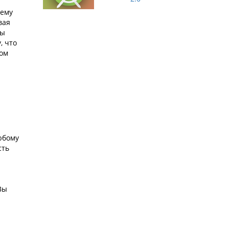
чему
вая
ты
, что
ром
юбому
сть
Вы