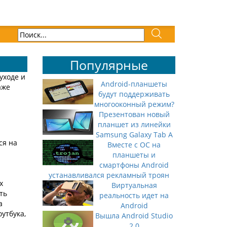
Популярные
уходе и
Android-планшеты
аже
будут поддерживать
многооконный режим?
Презентован новый
планшет из линейки
Samsung Galaxy Tab A
ся на
Вместе с ОС на
планшеты и
смартфоны Android
устанавливался рекламный троян
х
Виртуальная
ть
реальность идет на
а
Android
утбука,
Вышла Android Studio
2.0