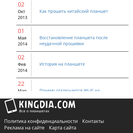
02
Как прошить китайский планшет
Окт
2013
01
Восстановление планшета после
Мая
неудачной прошивки
2014
02
История на планшете
Фев
2014
22
Почему отключается Wi-Fi на
Мар
устройстве Android
2015
01
Как удалить Bluetooth устройство с
Авг
Политика конфиденциальности
Контакты
Android
2015
Реклама на сайте
Карта сайта