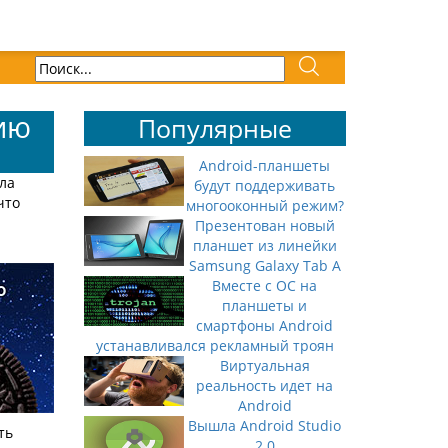
ию
Популярные
Android-планшеты
ла
будут поддерживать
что
многооконный режим?
Презентован новый
планшет из линейки
Samsung Galaxy Tab A
Вместе с ОС на
планшеты и
смартфоны Android
устанавливался рекламный троян
Виртуальная
реальность идет на
Android
Вышла Android Studio
ть
2.0