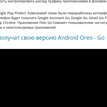
ность контролировать расход трафика приложениями в фоновом
ogle Play Protect. Компанией также были переработаны интерф
он будет получать Google Assistant Go, Google Go, Gmail Go, Fi
зер Chrome. Приложение Files Go поможет пользователям чистит
ра и неиспользуемых приложений.
лучат свою версию Android Oreo - Go