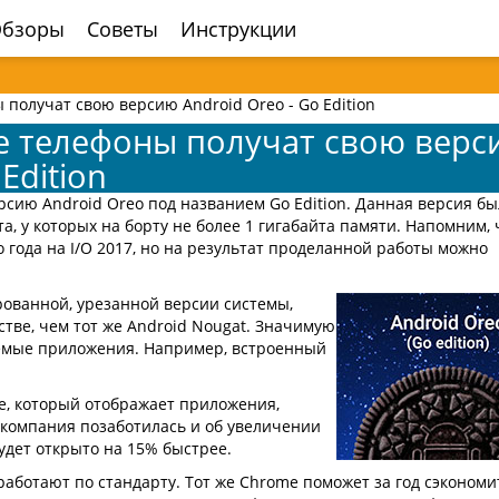
бзоры
Советы
Инструкции
получат свою версию Android Oreo - Go Edition
 телефоны получат свою верс
Edition
рсию Android Oreo под названием Go Edition. Данная версия бы
а, у которых на борту не более 1 гигабайта памяти. Напомним, 
 года на I/O 2017, но на результат проделанной работы можно
ованной, урезанной версии системы,
тве, чем тот же Android Nougat. Значимую
емые приложения. Например, встроенный
re, который отображает приложения,
 компания позаботилась и об увеличении
удет открыто на 15% быстрее.
работают по стандарту. Тот же Chrome поможет за год сэкономи