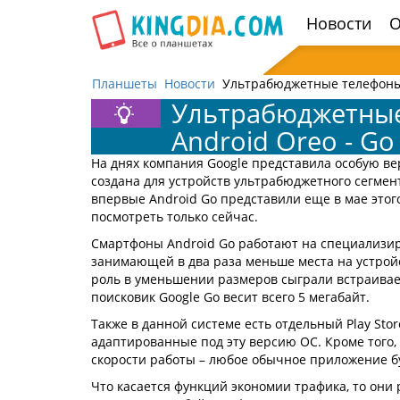
Открыть
Новости
О
навигацию
Планшеты
Новости
Ультрабюджетные телефоны 
Ультрабюджетные
Android Oreo - Go 
На днях компания Google представила особую ве
создана для устройств ультрабюджетного сегмент
впервые Android Go представили еще в мае этого
посмотреть только сейчас.
Смартфоны Android Go работают на специализир
занимающей в два раза меньше места на устройс
роль в уменьшении размеров сыграли встраива
поисковик Google Go весит всего 5 мегабайт.
Также в данной системе есть отдельный Play Sto
адаптированные под эту версию ОС. Кроме того,
скорости работы – любое обычное приложение б
Что касается функций экономии трафика, то они 