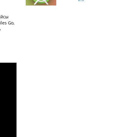
ейсы
les Go,
ь