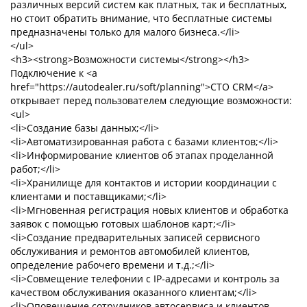
различных версий систем как платных, так и бесплатных,
но стоит обратить внимание, что бесплатные системы
предназначены только для малого бизнеса.</li>
</ul>
<h3><strong>Возможности системы</strong></h3>
Подключение к <a
href="https://autodealer.ru/soft/planning">СТО CRM</a>
открывает перед пользователем следующие возможности:
<ul>
<li>Создание базы данных;</li>
<li>Автоматизированная работа с базами клиентов;</li>
<li>Информирование клиентов об этапах проделанной
работ;</li>
<li>Хранилище для контактов и истории координации с
клиентами и поставщиками;</li>
<li>Мгновенная регистрация новых клиентов и обработка
заявок с помощью готовых шаблонов карт;</li>
<li>Создание предварительных записей сервисного
обслуживания и ремонтов автомобилей клиентов,
определение рабочего времени и т.д.;</li>
<li>Совмещение телефонии с IP-адресами и контроль за
качеством обслуживания оказанного клиентам;</li>
<li>Оповещение сотрудников автосервиса и клиентов