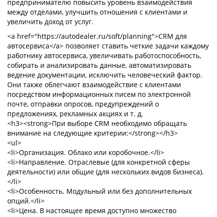
предпринимателю повысить уровень взаимодействия
между отделами, улучшить отношения с клиентами и
увеличить доход от услуг.
<a href="https://autodealer.ru/soft/planning">CRM для
автосервиса</a> позволяет ставить четкие задачи каждому
работнику автосервиса, увеличивать работоспособность,
собирать и анализировать данные, автоматизировать
ведение документации, исключить человеческий фактор.
Они также облегчают взаимодействие с клиентами
посредством информационных писем по электронной
почте, отправки опросов, предупреждений о
предложениях, рекламных акциях и т. д.
<h3><strong>При выборе CRM необходимо обращать
внимание на следующие критерии:</strong></h3>
<ul>
<li>Организация. Облако или коробочное.</li>
<li>Направление. Отраслевые (для конкретной сферы
деятельности) или общие (для нескольких видов бизнеса).
</li>
<li>Особенность. Модульный или без дополнительных
опций.</li>
<li>Цена. В настоящее время доступно множество