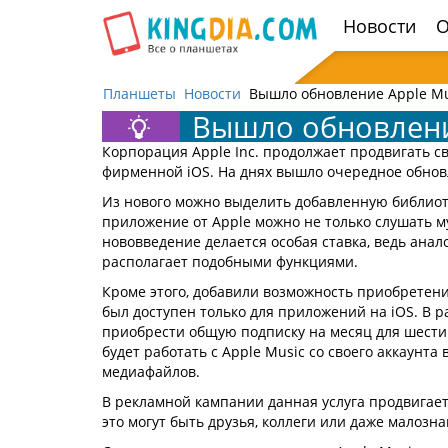
Открыть
Новости
О
навигацию
Планшеты
Новости
Вышло обновление Apple Mu
Вышло обновление
Корпорация Apple Inc. продолжает продвигать 
фирменной iOS. На днях вышло очередное обновл
Из нового можно выделить добавленную библиот
приложение от Apple можно не только слушать му
нововведение делается особая ставка, ведь анал
располагает подобными функциями.
Кроме этого, добавили возможность приобретени
был доступен только для приложений на iOS. В 
приобрести общую подписку на месяц для шести
будет работать с Apple Music со своего аккаунт
медиафайлов.
В рекламной кампании данная услуга продвигает
это могут быть друзья, коллеги или даже малозн