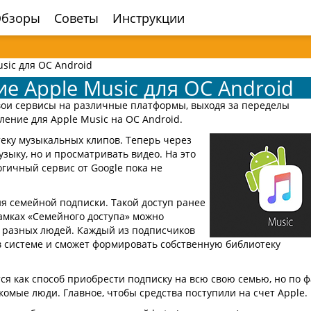
бзоры
Советы
Инструкции
sic для ОС Android
 Apple Music для ОС Android
свои сервисы на различные платформы, выходя за переделы
ение для Apple Music на ОС Android.
еку музыкальных клипов. Теперь через
зыку, но и просматривать видео. На это
огичный сервис от Google пока не
я семейной подписки. Такой доступ ранее
рамках «Семейного доступа» можно
 разных людей. Каждый из подписчиков
а в системе и сможет формировать собственную библиотеку
ся как способ приобрести подписку на всю свою семью, но по ф
акомые люди. Главное, чтобы средства поступили на счет Apple.