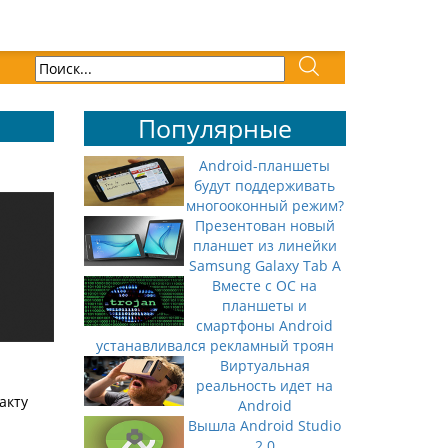
Популярные
Android-планшеты
будут поддерживать
многооконный режим?
Презентован новый
планшет из линейки
Samsung Galaxy Tab A
Вместе с ОС на
планшеты и
смартфоны Android
устанавливался рекламный троян
Виртуальная
реальность идет на
акту
Android
Вышла Android Studio
2.0