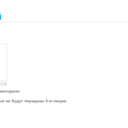
й
ментариях
ые не будут переданы 3-м лицам.