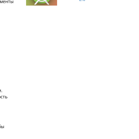
гменты
и.
ость
бы