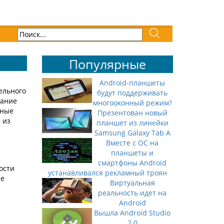
Популярные
Android-планшеты
ельного
будут поддерживать
дание
многооконный режим?
вные
Презентован новый
 из
планшет из линейки
Samsung Galaxy Tab A
Вместе с ОС на
планшеты и
смартфоны Android
ости
устанавливался рекламный троян
ие
Виртуальная
реальность идет на
Android
Вышла Android Studio
2.0