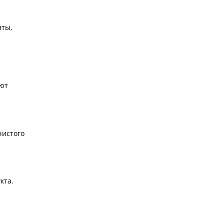
нты,
уют
чистого
кта.