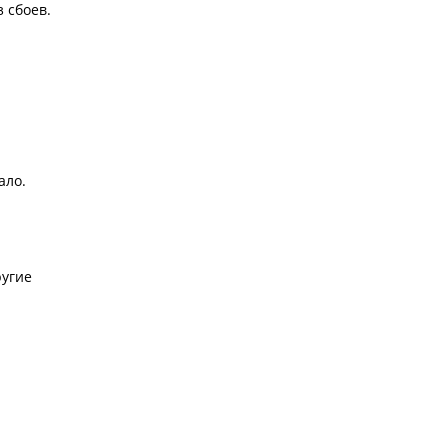
 сбоев.
ало.
ругие