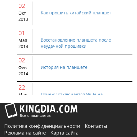
02
Как прошить китайский планшет
Окт
2013
01
Восстановление планшета после
Мая
неудачной прошивки
2014
02
История на планшете
Фев
2014
22
Почему отключается Wi-Fi на
Мар
устройстве Android
2015
01
Как удалить Bluetooth устройство с
Авг
Политика конфиденциальности
Контакты
Android
2015
Реклама на сайте
Карта сайта