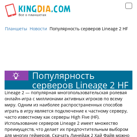
Открыть
навигацию
Планшеты
Новости
Популярность серверов Lineage 2 HF
Внимание
Отсутствие права доступа - Файл
'http:/avatars.mds.yandex.net/i'
Отсутствие права доступа - Файл
'http:/avatars.mds.yandex.net/i'
Популярность
серверов Lineage 2 HF
Lineage 2 — популярная многопользовательская ролевая
онлайн-игра с миллионами активных игроков по всему
миру. Одним из наиболее распространенных способов
играть в игру является подключение к частному серверу,
часто известному как серверы High Five (HF).
Использование серверов Lineage 2 имеет множество
преимуществ, что делает их предпочтительным выбором
для многих геймеров. Скачать Линейдж 2 Хай Файв можно